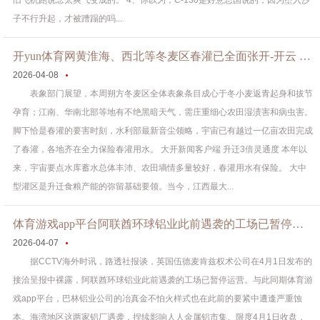
旧飞机跑说念太爽气变成的。 4、你以为，C-130是好意思国说的，因为堕入沙
子不行升起，才被蹧蹋的吗...
开yun体育网黄淮海、西北等冬麦区春灌已全面张开-开云 (集团) 官方网站 Kaiyun 登录入口
2026-04-08
表象部门展望，本周朔方冬麦区全体表象条目成心于冬小麦返青起身和拔节
孕育；江南、华南北部等地有不绝黑暗天气，需庄重细心农田湿渍害和病虫害。
脚下恰是春灌的要害时刻，水利部最新音尘领略，宇宙已有越过一亿亩农田完成
了春灌，各地齐在全力保险春灌用水。 大开新闻客户端 升迁3倍灵通度 本年以
来，宇宙要点水库蓄水总体丰沛、农田墒情多量较好，春灌用水有保险。 大中
型灌区是升迁食粮产能的弥留基础要领。当今，江西最大...
体育游戏app平台阿联酋环球铝业此前遇袭的工场已暂停运营-开云 (集团) 官方网站 Kaiyun 登录入口
2026-04-07
据CCTV海外时讯，路透社报谈，英国伍德麦肯兹权术公司在4月1日发布的
接洽呈报中裸露，阿联酋环球铝业此前遇袭的工场已暂停运营。与此同期体育游
戏app平台，巴林铝业公司的冶真金不怕火样式也在此前的要紧中遭逢严重蚀
本。海湾地区这两家铝厂遇袭，捏续影响人人金属铝市集。限度4月1日收盘，