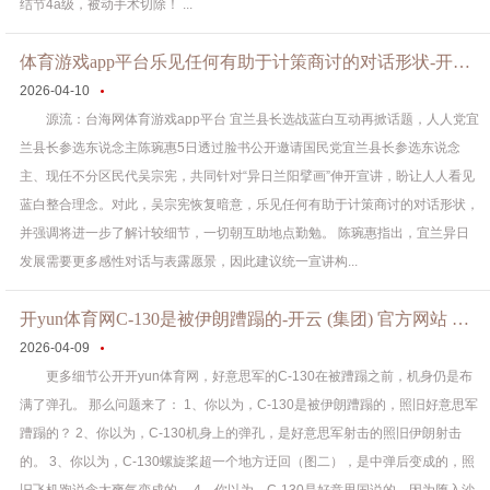
结节4a级，被动手术切除！ ...
体育游戏app平台乐见任何有助于计策商讨的对话形状-开云 (集团) 官方网站 Kaiyun 登录入口
2026-04-10
源流：台海网体育游戏app平台 宜兰县长选战蓝白互动再掀话题，人人党宜
兰县长参选东说念主陈琬惠5日透过脸书公开邀请国民党宜兰县长参选东说念
主、现任不分区民代吴宗宪，共同针对“异日兰阳擘画”伸开宣讲，盼让人人看见
蓝白整合理念。对此，吴宗宪恢复暗意，乐见任何有助于计策商讨的对话形状，
并强调将进一步了解计较细节，一切朝互助地点勤勉。 陈琬惠指出，宜兰异日
发展需要更多感性对话与表露愿景，因此建议统一宣讲构...
开yun体育网C-130是被伊朗蹧蹋的-开云 (集团) 官方网站 Kaiyun 登录入口
2026-04-09
更多细节公开开yun体育网，好意思军的C-130在被蹧蹋之前，机身仍是布
满了弹孔。 那么问题来了： 1、你以为，C-130是被伊朗蹧蹋的，照旧好意思军
蹧蹋的？ 2、你以为，C-130机身上的弹孔，是好意思军射击的照旧伊朗射击
的。 3、你以为，C-130螺旋桨超一个地方迂回（图二），是中弹后变成的，照