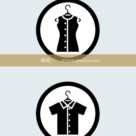
邮箱：
8f1fb46b@outlook.com