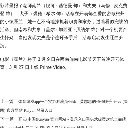
影片呈报了老师南希（妮可 · 基德曼 饰）和丈夫（马修 · 麦克费
登 饰）、犬子（裘德 · 希尔 饰）活命在开满郁金香的密歇根州
的小镇霍兰，她一点不苟地操抓着职责和家务，过着看似完竣的
活命。但南希和共事（盖尔 · 加西亚 · 贝纳尔 饰）对一个机要产
生怀疑，当她发现丈夫是个连环杀手后，活命启动发生迂曲升
沉。
电影《霍兰》将于 3 月 9 日在西南偏南电影节天下首映开云体
育，3 月 27 日上线 Prime Video。
上一篇：
体育游戏app平台实力派演员张译、黄志忠的强强联手-开云 (集
团) 官方网站 Kaiyun 登录入口
下一篇：
开云(中国)Kaiyun·官方网站 - 登录入口重头戏破案次第全靠瞎