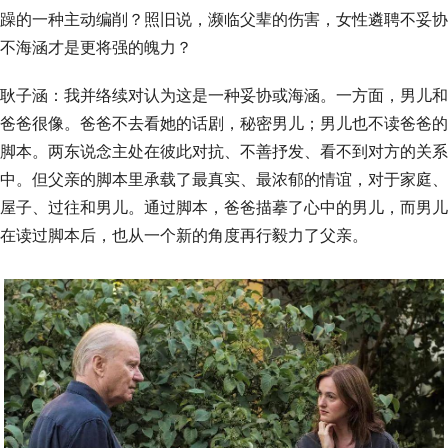
躁的一种主动编削？照旧说，濒临父辈的伤害，女性遴聘不妥协
不海涵才是更将强的魄力？
耿子涵：我并络续对认为这是一种妥协或海涵。一方面，男儿和
爸爸很像。爸爸不去看她的话剧，秘密男儿；男儿也不读爸爸的
脚本。两东说念主处在彼此对抗、不善抒发、看不到对方的关系
中。但父亲的脚本里承载了最真实、最浓郁的情谊，对于家庭、
屋子、过往和男儿。通过脚本，爸爸描摹了心中的男儿，而男儿
在读过脚本后，也从一个新的角度再行毅力了父亲。