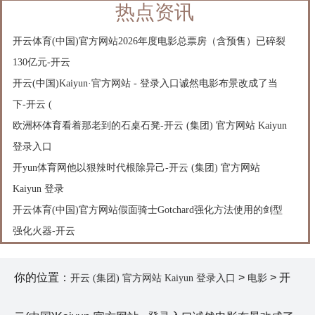
热点资讯
开云体育(中国)官方网站2026年度电影总票房（含预售）已碎裂
130亿元-开云
开云(中国)Kaiyun·官方网站 - 登录入口诚然电影布景改成了当
下-开云 (
欧洲杯体育看着那老到的石桌石凳-开云 (集团) 官方网站 Kaiyun
登录入口
开yun体育网他以狠辣时代根除异己-开云 (集团) 官方网站
Kaiyun 登录
开云体育(中国)官方网站假面骑士Gotchard强化方法使用的剑型
强化火器-开云
你的位置：
>
> 开
开云 (集团) 官方网站 Kaiyun 登录入口
电影