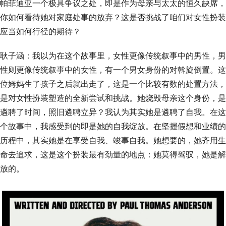
帕菲迪亚一个极具争议之处，即是作为母亲与太太的恒久缺席，
你如何看待她对家庭处事的放弃？这是否挑战了咱们对女性扮装
应当如何行径的期待？
耿子涵：我以为在这个故事里，女性更像传统叙事中的男性，男
性则更像传统叙事中的女性，有一个男女身份的对斡旋倒置。这
位姆妈生了孩子之后就出走了，这是一个比较有数的处置方法，
是对女性扮装塑造的全新尝试和挑战。她烧毁母亲这个身份，是
遴聘了时间，照旧遴聘立异？我认为其实她是遴聘了自我。在这
个故事中，我感受到的即是她的自我绽放。在坚握假想和业绩的
历程中，其实她是在享受自我、竣事自我。她想要的，她齐用生
命去追求，这是这个扮装最有劲量的地点：她莫得驾驭，她是解
放的。