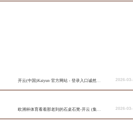
2026-03
开云(中国)Kaiyun·官方网站 - 登录入口诚然电影布景改成了当下-开云 (集团) 官方网站 Kaiyun 登录入口
2026-03
欧洲杯体育看着那老到的石桌石凳-开云 (集团) 官方网站 Kaiyun 登录入口