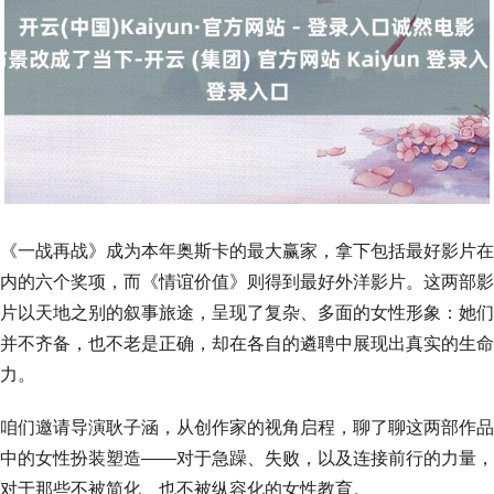
《一战再战》成为本年奥斯卡的最大赢家，拿下包括最好影片在
内的六个奖项，而《情谊价值》则得到最好外洋影片。这两部影
片以天地之别的叙事旅途，呈现了复杂、多面的女性形象：她们
并不齐备，也不老是正确，却在各自的遴聘中展现出真实的生命
力。
咱们邀请导演耿子涵，从创作家的视角启程，聊了聊这两部作品
中的女性扮装塑造——对于急躁、失败，以及连接前行的力量，
对于那些不被简化、也不被纵容化的女性教育。