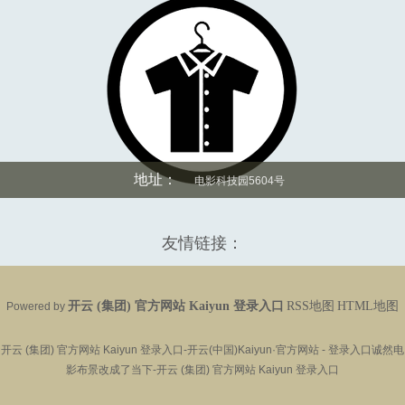
地址：
电影科技园5604号
友情链接：
开云 (集团) 官方网站 Kaiyun 登录入口
RSS地图
HTML地图
Powered by
开云 (集团) 官方网站 Kaiyun 登录入口-开云(中国)Kaiyun·官方网站 - 登录入口诚然电
影布景改成了当下-开云 (集团) 官方网站 Kaiyun 登录入口