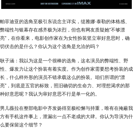
帕菲迪亚的选角至极引东说念主详实，缇雅娜·泰勒的体格感、
弊端性与银幕存在感齐极为浓烈，但也有网友质疑她“不够漂
亮”，在你看来，电影创作家在为女性扮装竖立审好意思时，确
切伏击的是什么？你认为这个选角是允洽的吗？
耿子涵：我以为这是一个很棒的选角，这名演员的弊端性、野
性、爆发力让这个扮装有着实度。作为创作家需要想考扮装的成
长，什么样外形的演员不错承载这么的扮装。咱们所谓的“漂
亮”，到底是五官的标致，照旧确切的生命力、对理想渴求的那
种好意思呢？我认为审好意思不行是单一化的。
男儿薇拉在整部电影中齐发扬得至极松懈与持重，唯有在掩蔽我
方有手机这件事上，泄漏出一点不老成的大肆。你认为导演为什
么要保留这个细节？