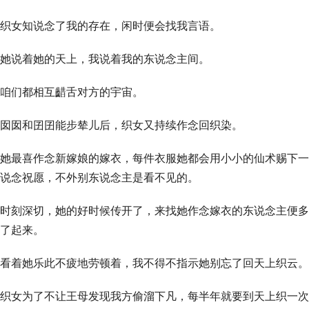
织女知说念了我的存在，闲时便会找我言语。
她说着她的天上，我说着我的东说念主间。
咱们都相互齰舌对方的宇宙。
囡囡和囝囝能步辇儿后，织女又持续作念回织染。
她最喜作念新嫁娘的嫁衣，每件衣服她都会用小小的仙术赐下一
说念祝愿，不外别东说念主是看不见的。
时刻深切，她的好时候传开了，来找她作念嫁衣的东说念主便多
了起来。
看着她乐此不疲地劳顿着，我不得不指示她别忘了回天上织云。
织女为了不让王母发现我方偷溜下凡，每半年就要到天上织一次