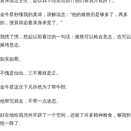
置东说念主生，是以我下结实也合计他们靠我方就好了。
金牛星秒懂我的真谛，讲解说念：“他的难熬仍是够多了，再多
的，便莫得必要亲身承受了。”
我愣了愣，想起以前看过的一句话：难熬可以检会意志，也可以
摧垮意志。
如实如斯。
不愧是仙仙，三不雅就是正。
金牛星这次下凡亦然为了帮牛郎。
他帮完就走，不带一点迷恋。
好在他给我另外开辟了一个空间，还留了许多精神粮食，够我忻
悦一阵了。