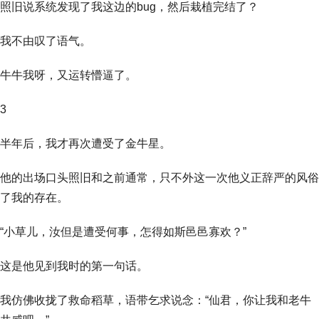
照旧说系统发现了我这边的bug，然后栽植完结了？
我不由叹了语气。
牛牛我呀，又运转懵逼了。
3
半年后，我才再次遭受了金牛星。
他的出场口头照旧和之前通常，只不外这一次他义正辞严的风俗
了我的存在。
“小草儿，汝但是遭受何事，怎得如斯邑邑寡欢？”
这是他见到我时的第一句话。
我仿佛收拢了救命稻草，语带乞求说念：“仙君，你让我和老牛