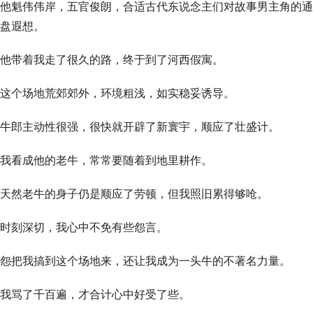
他魁伟伟岸，五官俊朗，合适古代东说念主们对故事男主角的通
盘遐想。
他带着我走了很久的路，终于到了河西假寓。
这个场地荒郊郊外，环境粗浅，如实稳妥诱导。
牛郎主动性很强，很快就开辟了新寰宇，顺应了壮盛计。
我看成他的老牛，常常要随着到地里耕作。
天然老牛的身子仍是顺应了劳顿，但我照旧累得够呛。
时刻深切，我心中不免有些怨言。
怨把我搞到这个场地来，还让我成为一头牛的不著名力量。
我骂了千百遍，才合计心中好受了些。