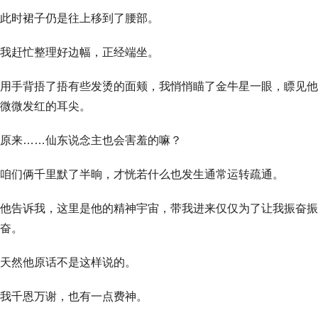
此时裙子仍是往上移到了腰部。
我赶忙整理好边幅，正经端坐。
用手背捂了捂有些发烫的面颊，我悄悄瞄了金牛星一眼，瞟见他
微微发红的耳尖。
原来……仙东说念主也会害羞的嘛？
咱们俩千里默了半晌，才恍若什么也发生通常运转疏通。
他告诉我，这里是他的精神宇宙，带我进来仅仅为了让我振奋振
奋。
天然他原话不是这样说的。
我千恩万谢，也有一点费神。