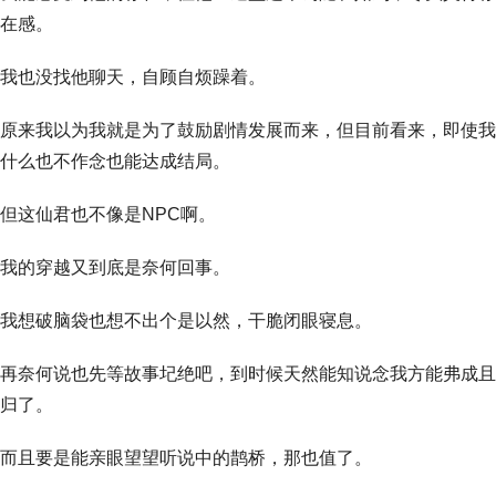
在感。
我也没找他聊天，自顾自烦躁着。
原来我以为我就是为了鼓励剧情发展而来，但目前看来，即使我
什么也不作念也能达成结局。
但这仙君也不像是NPC啊。
我的穿越又到底是奈何回事。
我想破脑袋也想不出个是以然，干脆闭眼寝息。
再奈何说也先等故事圮绝吧，到时候天然能知说念我方能弗成且
归了。
而且要是能亲眼望望听说中的鹊桥，那也值了。