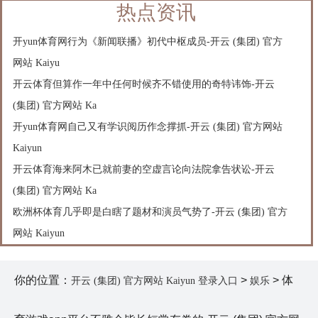
热点资讯
开yun体育网行为《新闻联播》初代中枢成员-开云 (集团) 官方
网站 Kaiyu
开云体育但算作一年中任何时候齐不错使用的奇特讳饰-开云
(集团) 官方网站 Ka
开yun体育网自己又有学识阅历作念撑抓-开云 (集团) 官方网站
Kaiyun
开云体育海来阿木已就前妻的空虚言论向法院拿告状讼-开云
(集团) 官方网站 Ka
欧洲杯体育几乎即是白瞎了题材和演员气势了-开云 (集团) 官方
网站 Kaiyun
你的位置：
>
> 体
开云 (集团) 官方网站 Kaiyun 登录入口
娱乐