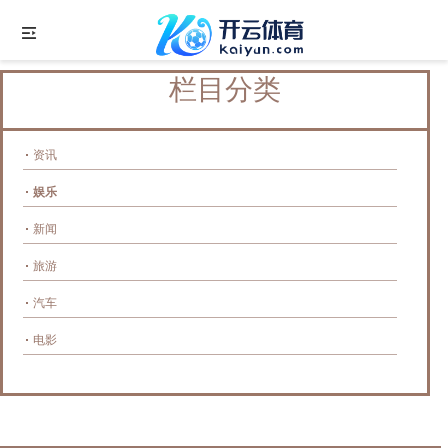
栏目分类
资讯
娱乐
新闻
旅游
汽车
电影