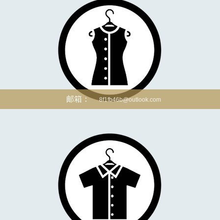
邮箱：
8f1fb46b@outlook.com