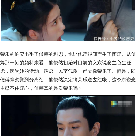
荣乐的响应出乎了傅筹的料思，也让他眨眼间产生了怀疑。从傅
筹那一刻的颜料来看，他依然初始对目前的女东说念主心生疑
虑，因为她的活动、话语，以至气质，都太像荣乐了。但是，即
便傅筹察觉到分离劲，他依然决定将荣乐送去红帐，这令东说念
主忍不住疑心，傅筹真的是爱荣乐吗？