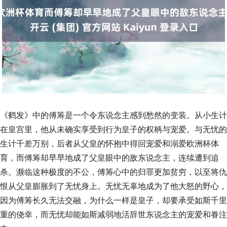
《鹤发》中的傅筹是一个令东说念主感到愁然的变装。从小生计
在皇宫里，他从未确实享受到行为皇子的权柄与宠爱。与无忧的
生计千差万别，后者从父皇的怀抱中得回宠爱和溺爱欧洲杯体
育，而傅筹却早早地成了父皇眼中的敌东说念主，连续遭到追
杀。濒临这种极度的不公，傅筹心中的归罪更加贫穷，以至将仇
恨从父皇膨胀到了无忧身上。无忧无辜地成为了他大怒的野心，
因为傅筹长久无法交融，为什么一样是皇子，却要承受如斯千里
重的侥幸，而无忧却能如斯减弱地活辞世东说念主的宠爱和眷注