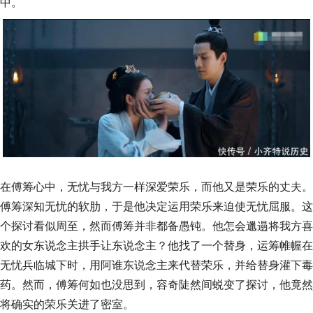
中。
在傅筹心中，无忧与我方一样深爱荣乐，而他又是荣乐的丈夫。
傅筹深知无忧的软肋，于是他决定运用荣乐来迫使无忧屈服。这
个探讨看似周至，然而傅筹并非都备愚钝。他怎会邋遢将我方喜
欢的女东说念主拱手让东说念主？他找了一个替身，运筹帷幄在
无忧兵临城下时，用阿谁东说念主来代替荣乐，并给替身灌下毒
药。然而，傅筹何如也没思到，容奇陡然间蜕变了探讨，他竟然
将确实的荣乐关进了密室。