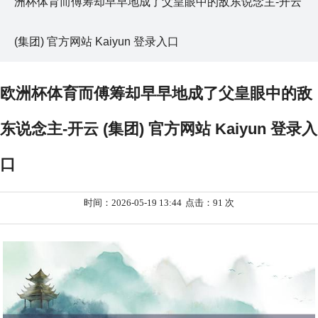
洲杯体育而傅筹却早早地成了父皇眼中的敌东说念主-开云
(集团) 官方网站 Kaiyun 登录入口
欧洲杯体育而傅筹却早早地成了父皇眼中的敌
东说念主-开云 (集团) 官方网站 Kaiyun 登录入
口
时间：2026-05-19 13:44
点击：91 次