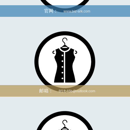
官网：
www.biz-ark.com
邮箱：
8f1fb46b@outlook.com