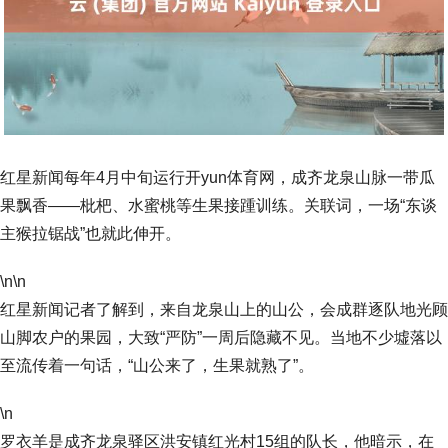
红星新闻每年4月中旬运行开yun体育网，成齐龙泉山脉一带瓜
果飘香——枇杷、水蜜桃等生果接踵训练。关联词，一场“东谈
主猴拉锯战”也就此伸开。
\n\n
红星新闻记者了解到，来自龙泉山上的山公，会成群逐队地光顾
山脚农户的果园，大致“严防”一周后隐藏不见。当地不少墟落以
至流传着一句话，“山公来了，生果就熟了”。
\n
罗衣羊是成齐龙泉驿区洪安镇红光村15组的队长，他暗示，在