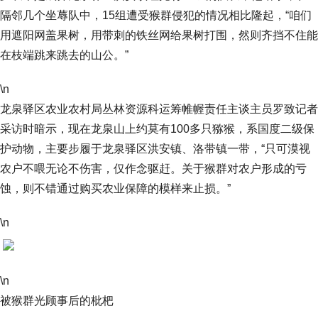
隔邻几个坐蓐队中，15组遭受猴群侵犯的情况相比隆起，“咱们
用遮阳网盖果树，用带刺的铁丝网给果树打围，然则齐挡不住能
在枝端跳来跳去的山公。”
\n
龙泉驿区农业农村局丛林资源科运筹帷幄责任主谈主员罗致记者
采访时暗示，现在龙泉山上约莫有100多只猕猴，系国度二级保
护动物，主要步履于龙泉驿区洪安镇、洛带镇一带，“只可漠视
农户不喂无论不伤害，仅作念驱赶。关于猴群对农户形成的亏
蚀，则不错通过购买农业保障的模样来止损。”
\n
\n
被猴群光顾事后的枇杷