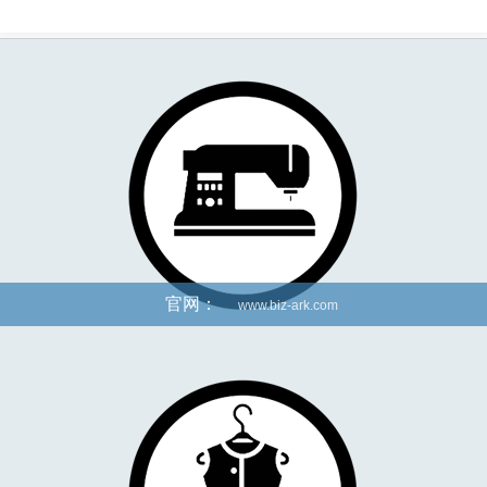
官网：
www.biz-ark.com