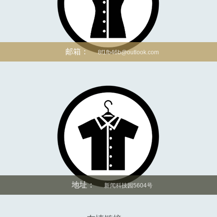
邮箱：
8f1fb46b@outlook.com
地址：
新闻科技园5604号