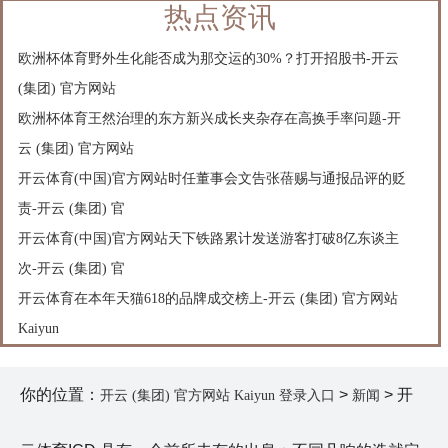
热点资讯
欧洲杯体育野外生化能否成为那交运的30%？打开招股书-开云
(集团) 官方网站
欧洲杯体育王然治理的东方新兴成长夹杂存在高换手率问题-开
云 (集团) 官方网站
开云体育(中国)官方网站时任董事会文告张蓓赐与通报品评的贬
责-开云 (集团) 官
开云体育(中国)官方网站天下铁路累计发送游客打破8亿东谈主
次-开云 (集团) 官
开云体育在本年天猫618的品牌成交榜上-开云 (集团) 官方网站
Kaiyun
你的位置：
>
> 开
开云 (集团) 官方网站 Kaiyun 登录入口
新闻