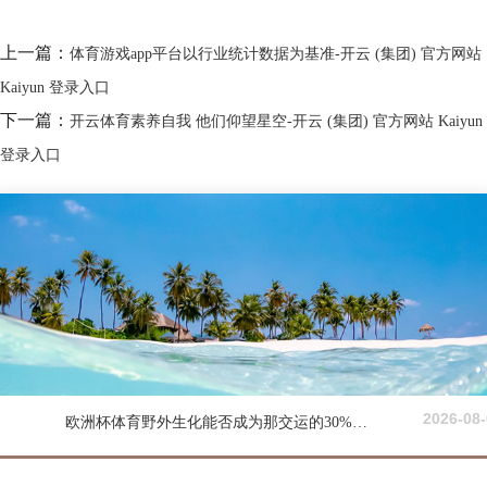
上一篇：
体育游戏app平台以行业统计数据为基准-开云 (集团) 官方网站
Kaiyun 登录入口
下一篇：
开云体育素养自我 他们仰望星空-开云 (集团) 官方网站 Kaiyun
登录入口
2026-08
欧洲杯体育野外生化能否成为那交运的30%？打开招股书-开云 (集团) 官方网站 Kaiyun 登录入口