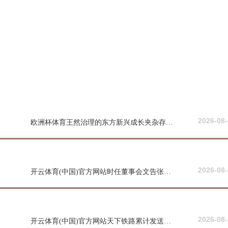
2026-08
欧洲杯体育王然治理的东方新兴成长夹杂存在高换手率问题-开云 (集团) 官方网站 Kaiyun 登录入口
2026-08
开云体育(中国)官方网站时任董事会文告张蓓赐与通报品评的贬责-开云 (集团) 官方网站 Kaiyun 登录入口
2026-08
开云体育(中国)官方网站天下铁路累计发送游客打破8亿东谈主次-开云 (集团) 官方网站 Kaiyun 登录入口