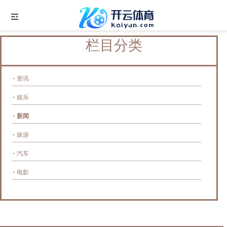
栏目分类
资讯
娱乐
新闻
旅游
汽车
电影