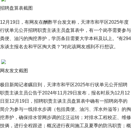
招聘盘算表截图
12月19日，有网友在酬酢平台发文称，天津市和平区2025年度
行状单元公开招聘职责主谈主员盘算表中，有一个岗亭需要参与
粪便、油污的掏挖养护，学历条目需要大学本科及以上。“有294
东谈主报名去和平区掏大粪？”对此该网友感到不行想议。
网友发文截图
极目新闻记者瞩目到，天津市和平区2025年行状单元公开招聘
职责主谈主员公告于2024年11月29日发布，报名时辰为12月12
日至12月19日，招聘职责主谈主员盘算表中确有一招聘岗亭的
简介为参与一线排水步调（包括粪便、油污、浑水外溢等）的掏
挖养护，确保排水管网步调的泛泛运转；对排水工程校正、维修
技俩，进行全程跟进；概况进行夜间施工及夏季的防汛职责；概