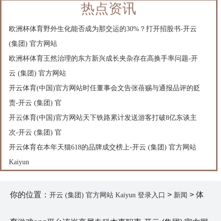
热点资讯
欧洲杯体育野外生化能否成为那交运的30%？打开招股书-开云
(集团) 官方网站
欧洲杯体育王然治理的东方新兴成长夹杂存在高换手率问题-开
云 (集团) 官方网站
开云体育(中国)官方网站时任董事会文告张蓓赐与通报品评的贬
责-开云 (集团) 官
开云体育(中国)官方网站天下铁路累计发送游客打破8亿东谈主
次-开云 (集团) 官
开云体育在本年天猫618的品牌成交榜上-开云 (集团) 官方网站
Kaiyun
你的位置：
>
> 体
开云 (集团) 官方网站 Kaiyun 登录入口
新闻